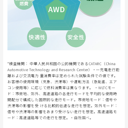
*検査機関： 中華人民共和国の公的機関であるCATARC（China
Automotive Technology and Research Center）・一充電走行距
離および交流電力 量消費率は定められた試験条件での値です。
お客様の使用環境（気象、渋滞等）や運転方法（急発進、エア
コン使用等）に応じて燃料消費率は異なります。 ・WLTCモー
ド：市街地、郊外、高速道路の各走行モードを平均的な使用時
間配分で構成した国際的な走行モード。市街地モード：信号や
渋滞等の影響を受 ける比較的低速な走行を想定。郊外モード：
信号や渋滞等の影響をあまり受けない走行を想定。高速道路モ
ード：高速道路等での走行を想定。・自社調べ。