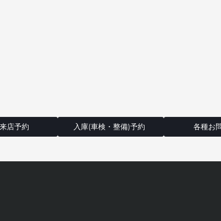
来店予約
入庫(車検・整備)予約
各種お