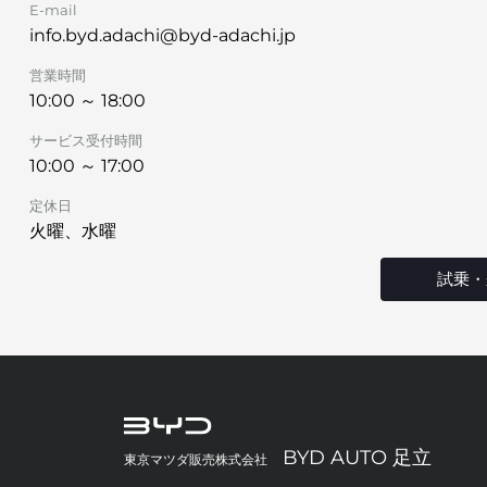
E-mail
info.byd.adachi@byd-adachi.jp
営業時間
10:00 ～ 18:00
サービス受付時間
10:00 ～ 17:00
定休日
火曜、水曜
試乗・
BYD AUTO 足立
東京マツダ販売株式会社