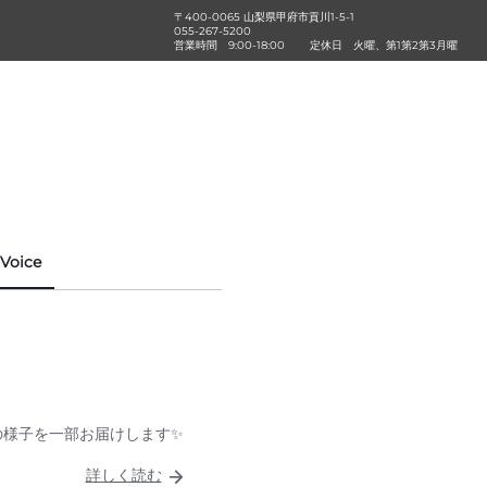
〒400-0065 山梨県甲府市貢川1-5-1
055-267-5200
営業時間
9:00-18:00
定休日
火曜、第1第2第3月曜
Voice
様の様子を一部お届けします✨
詳しく読む