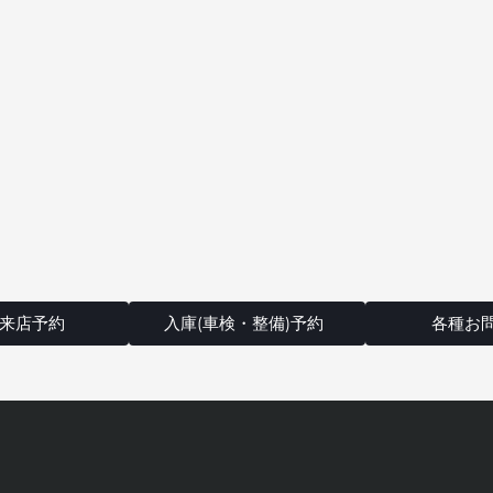
来店予約
入庫(車検・整備)予約
各種お