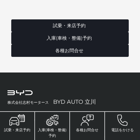
試乗・来店予約
入庫(車検・整備)予約
各種お問合せ
BYD AUTO 立川
株式会社志村モータース
予約・お問い合わせ
その他
試乗・来店予約
入庫(車検・整備)
各種お問合せ
電話をかける
来店予約
BYDについて
予約
試乗予約
BYD 自動車保険プラン