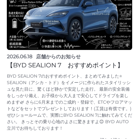
2026.06.18
店舗からのお知らせ
【BYD SEALION 7 おすすめポイント】
BYD SEALION 7のおすすめポイント、まとめてみました⭐
SEALION（アシカ・トド）をイメージに作られたスタイリッシ
ュな見た目に、驚くほど静かで安定した走行。 最新の安全装備
をしっかり備え、お子様から大人まで安心してドライブを楽し
めます🌿 さらに6月末までのご成約・登録で、ETCやフロアマッ
トなどをセットでプレゼントしております！(工賃は有償です。)
ぜひショールームで、実際にBYD SEALION 7に触れてみてくだ
さい。 きっとその乗り心地のよさに驚きますよ😊 BYD AUTO
立川でお待ちしております！