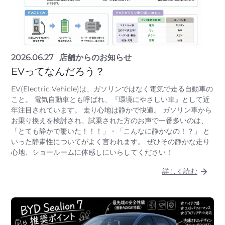
2026.06.27
店舗からのお知らせ
EVってなんだろう？
EV(Electric Vehicle)は、ガソリンではなく電気で走る自動車の
こと。 電気自動車とも呼ばれ、『環境にやさしい車』として近
年注目されています。 走り心地は静かで快適。 ガソリン車から
お乗り換えを検討され、試乗された方のお声で一番多いのは、
「とても静かで驚いた！！！」・「こんなに静かなの！？」 と
いった静粛性についてがよく言われます。 ぜひその静かな走り
心地、ショールームに体感しにいらしてください！
詳しく読む