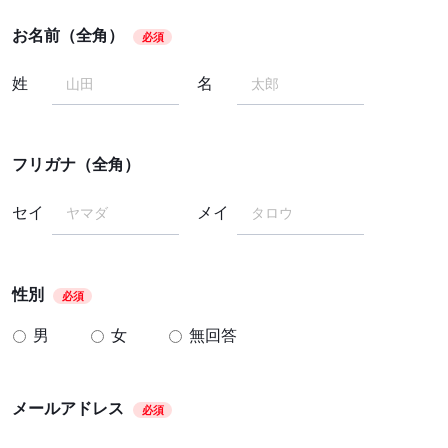
お名前（全角）
必須
姓
名
フリガナ（全角）
セイ
メイ
性別
必須
男
女
無回答
メールアドレス
必須