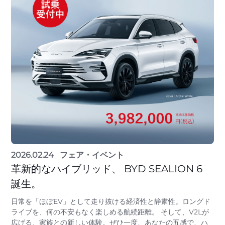
2026.02.24
フェア・イベント
革新的なハイブリッド、 BYD SEALION 6
誕生。
日常を「ほぼEV」として走り抜ける経済性と静粛性。ロングド
ライブを、何の不安もなく楽しめる航続距離。 そして、V2Lが
広げる、家族との新しい体験。ぜひ一度、あなたの五感で、ハ