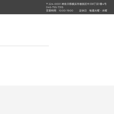
〒224-0001 神奈川県横浜市都筑区中川8丁目1番4号
045-755-7315
営業時間
10:00-19:00
定休日
毎週火曜・水曜