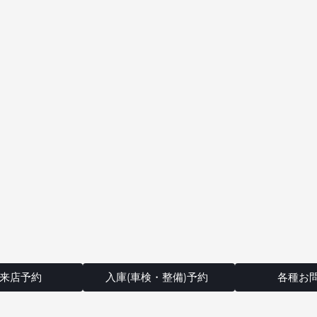
来店予約
入庫(車検・整備)予約
各種お