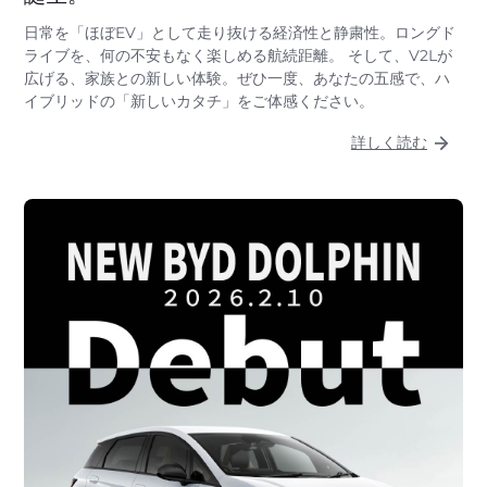
日常を「ほぼEV」として走り抜ける経済性と静粛性。ロングド
ライブを、何の不安もなく楽しめる航続距離。 そして、V2Lが
広げる、家族との新しい体験。ぜひ一度、あなたの五感で、ハ
イブリッドの「新しいカタチ」をご体感ください。
詳しく読む