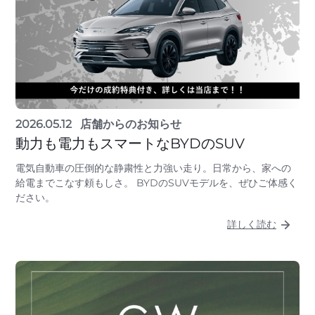
2026.05.12
店舗からのお知らせ
動力も電力もスマートなBYDのSUV
電気自動車の圧倒的な静粛性と力強い走り。日常から、家への
給電までこなす頼もしさ。 BYDのSUVモデルを、ぜひご体感く
ださい。
詳しく読む