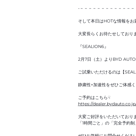
-－－－－－－－－－－－－
そして本日はHOTな情報をお届
大変長らくお待たせしており
『SEALION6』
2月7日（土）よりBYD AUT
ご試乗いただけるのは【SEAL
静粛性×加速性をぜひご体感く
ご予約はこちら☟
https://dealer.bydauto.co.
大変ご好評をいただいており
「1時間ごと」の「完全予約制
ぜひお気軽にお問合せくださ