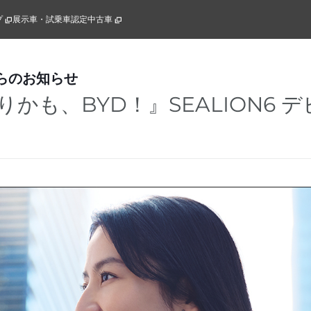
プ
展示車・試乗車
認定中古車
らのお知らせ
かも、BYD！』SEALION6 