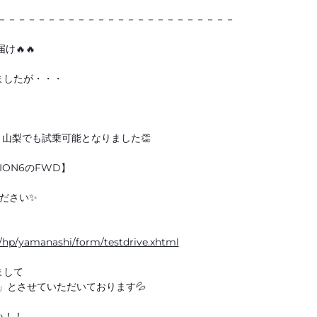
－－－－－－－－－－－－－－－－－－－－－－－－－
け🔥🔥
ましたが・・・
O 山梨でも試乗可能となりました👏
ION6のFWD】
ださい✨
jp/hp/yamanashi/form/testdrive.xhtml
まして
」とさせていただいております💦
い！！