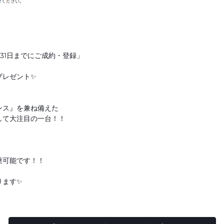
3月31日までにご成約・登録」
プレゼント✨
ンス』を兼ね備えた
して大注目の一台！！
乗可能です！！
ります✨