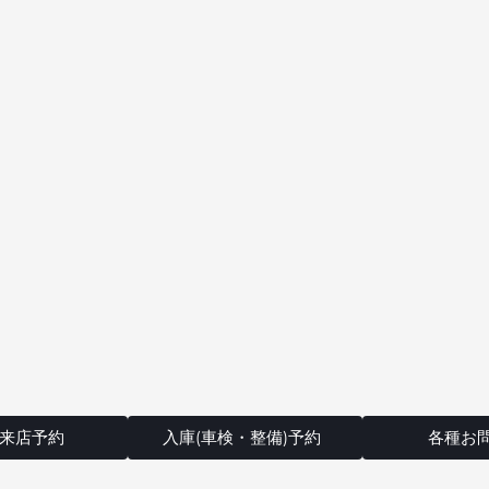
来店予約
入庫(車検・整備)予約
各種お