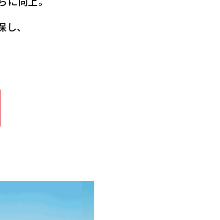
らに向上。
保し、