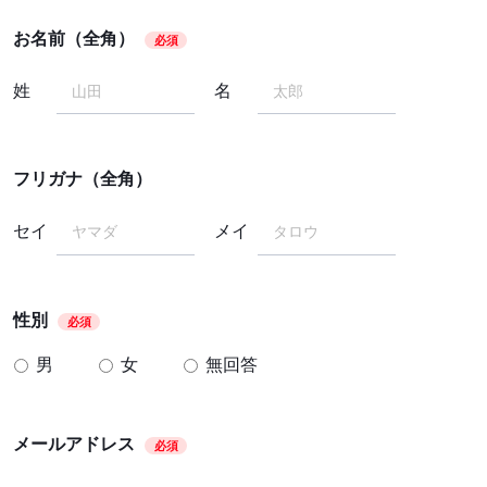
お名前（全角）
必須
姓
名
フリガナ（全角）
セイ
メイ
性別
必須
男
女
無回答
メールアドレス
必須