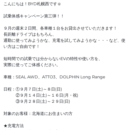
こんにちは！BYD札幌西です☺
試乗体感キャンペーン第三弾！！
９月の週末２日間、各車種１台をお貸出させていただきます！
長距離ドライブはもちろん、
通勤に使ってみようかな、充電を試してみようかな・・・など、使
い方はご自由です！
短時間での試乗では分からないEVの特性や使い方を、
実際に使ってご体感ください。
車種：SEAL AWD、ATTO3、DOLPHIN Long Range
日程：①９月７日(土)～８日(日)
②９月１４日(土)～１６日(月・祝)
③９月２８日(土)～２９日(日)
対象のお客様：北海道にお住まいの方
★充電方法