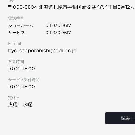
住所
〒006-0804 北海道札幌市手稲区新発寒4条4丁目8番12号
電話番号
ショールーム
011-330-7617
サービス
011-330-7617
E-mail
byd-sapporonishi@ddij.co.jp
営業時間
10:00-18:00
サービス受付時間
10:00-18:00
定休日
火曜、水曜
試乗・