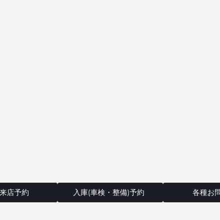
来店予約
入庫(車検・整備)予約
各種お