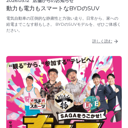
2026.05.12
店舗からのお知らせ
動力も電力もスマートなBYDのSUV
電気自動車の圧倒的な静粛性と力強い走り。日常から、家への
給電までこなす頼もしさ。 BYDのSUVモデルを、ぜひご体感く
ださい。
詳しく読む