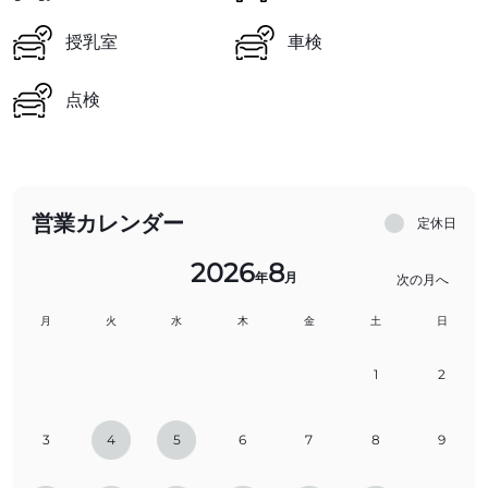
授乳室
車検
点検
営業カレンダー
定休日
2026
8
年
月
次の月へ
月
火
水
木
金
土
日
1
2
3
4
5
6
7
8
9