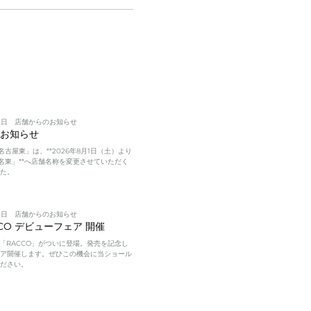
0日
店舗からのお知らせ
のお知らせ
O 名古屋東」は、**2026年8月1日（土）より
O 名東」**へ店舗名称を変更させていただく
した。
4日
店舗からのお知らせ
CCO デビューフェア 開催
EV「RACCO」がついに登場。発売を記念し
ェア開催します。ぜひこの機会に当ショール
ください。