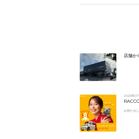
店舗か
2026年0
RAC
お待たせし