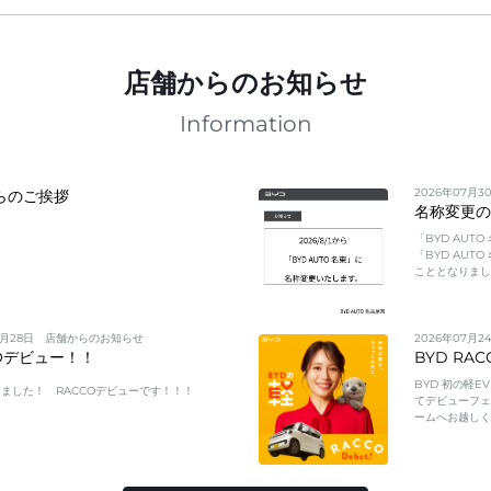
店舗からのお知らせ
Information
2026年07月3
らのご挨拶
名称変更
「BYD AUT
「BYD AUT
こととなりま
7月28日
店舗からのお知らせ
2026年07月2
COデビュー！！
BYD RA
BYD 初の軽
ました！ RACCOデビューです！！！
てデビューフ
ームへお越し