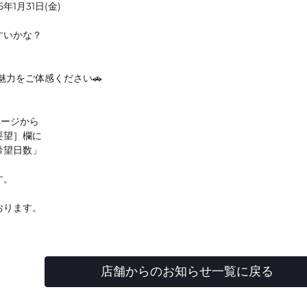
5年1月31日(金)
すいかな？
魅力をご体感ください🚗
ページから
要望］欄に
希望日数」
す。
おります。
店舗からのお知らせ一覧に戻る