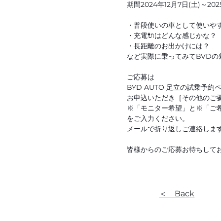
期間2024年12月7日(土)～202
・普段使いの車として使いや
・充電🔌はどんな感じかな？
・長距離のお出かけには？
など実際に乗ってみてBVDの
ご応募は
BYD AUTO 足立の試乗予約
お申込いただき［その他のご
※「モニター希望」と※「ご
をご入力ください。
メールで折り返しご連絡しま
皆様からのご応募お待ちして
＜ Back