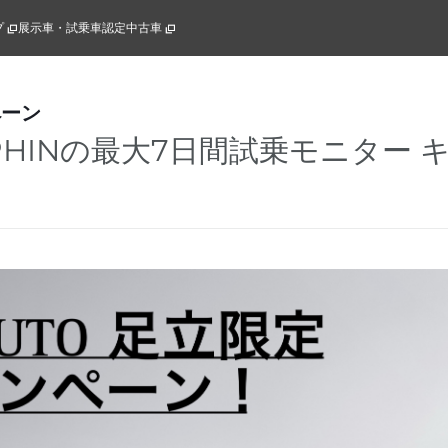
プ
展示車・試乗車
認定中古車
ペーン
LPHINの最大7日間試乗モニター