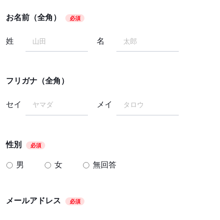
お名前（全角）
必須
姓
名
フリガナ（全角）
セイ
メイ
性別
必須
男
女
無回答
メールアドレス
必須