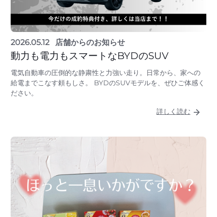
2026.05.12
店舗からのお知らせ
動力も電力もスマートなBYDのSUV
電気自動車の圧倒的な静粛性と力強い走り。日常から、家への
給電までこなす頼もしさ。 BYDのSUVモデルを、ぜひご体感く
ださい。
詳しく読む