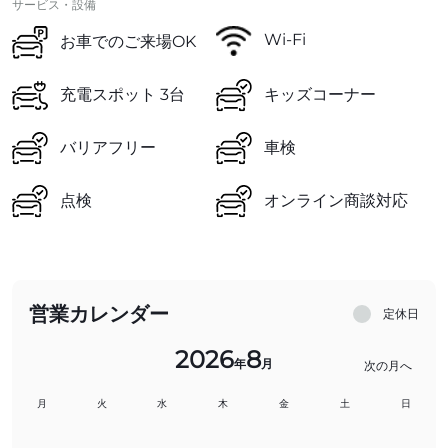
サービス・設備
Wi-Fi
お車でのご来場OK
充電スポット 3台
キッズコーナー
バリアフリー
車検
点検
オンライン商談対応
営業カレンダー
定休日
2026
8
年
月
次の月へ
月
火
水
木
金
土
日