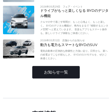
2026年05月29日
フェア・イベント
ドライブがもっと楽しくなる BYDのデジタ
ル機能
クルマの中で過ごす時間が、もっと心地よく、もっと楽し
く。 BYDのデジタル機能が、車内をまるで “移動するエンタ
メ空間”へと変えていきます。 音楽もアプリもスマート操作
も。新しいドライブ体験をご体感ください。
2026年05月12日
店舗からのお知らせ
動力も電力もスマートなBYDのSUV
電気自動車の圧倒的な静粛性と力強い走り。日常から、家へ
の給電までこなす頼もしさ。 BYDのSUVモデルを、ぜひご
体感ください。
お知らせ一覧