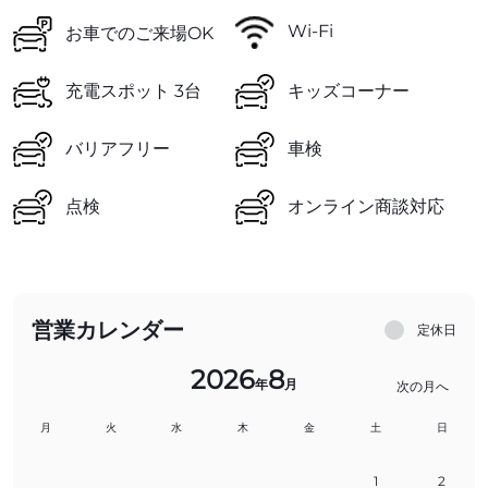
Wi-Fi
お車でのご来場OK
充電スポット 3台
キッズコーナー
バリアフリー
車検
点検
オンライン商談対応
営業カレンダー
定休日
2026
8
年
月
次の月へ
月
火
水
木
金
土
日
1
2