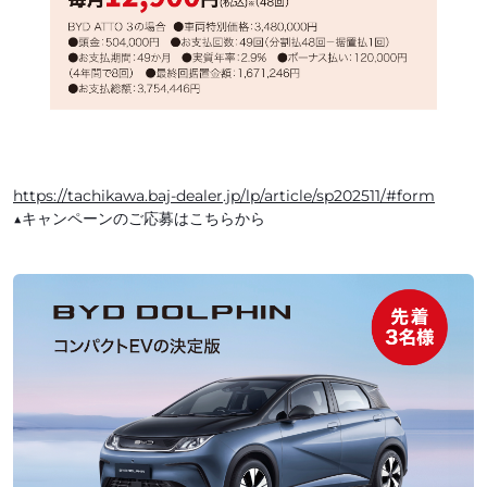
https://tachikawa.baj-dealer.jp/lp/article/sp202511/#form
▲キャンペーンのご応募はこちらから