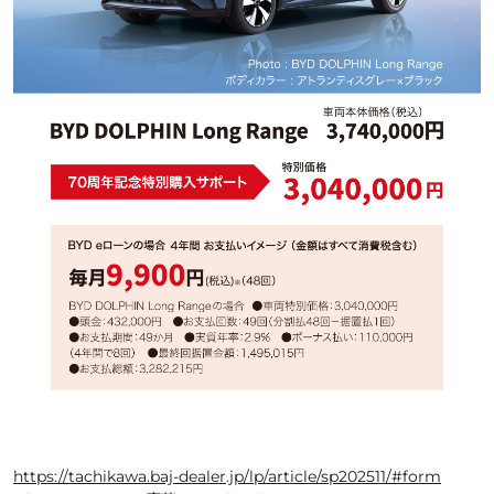
https://tachikawa.baj-dealer.jp/lp/article/sp202511/#form