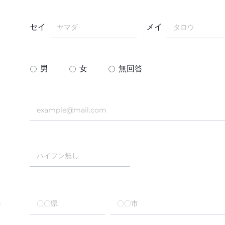
セイ
メイ
男
女
無回答