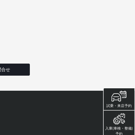
問合せ
試乗・来店予約
入庫(車検・整備)
予約