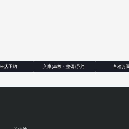
来店予約
入庫(車検・整備)予約
各種お