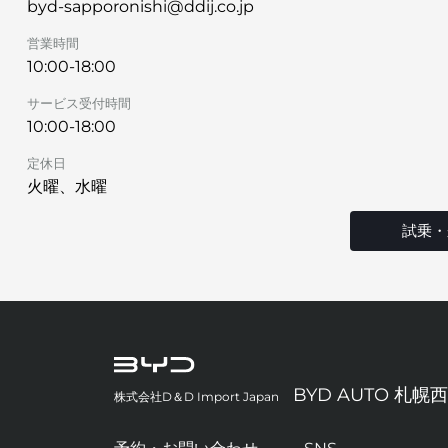
byd-sapporonishi@ddij.co.jp
営業時間
10:00-18:00
サービス受付時間
10:00-18:00
定休日
火曜、水曜
試乗・
BYD AUTO 札幌西
株式会社D＆D Import Japan