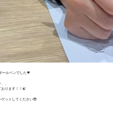
ボールペンでした💗
ン、、
おります！！🍃
ゲットしてください😎