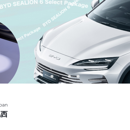
pan
幌西