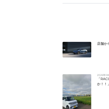
店舗か
2026年0
「RA
か！！