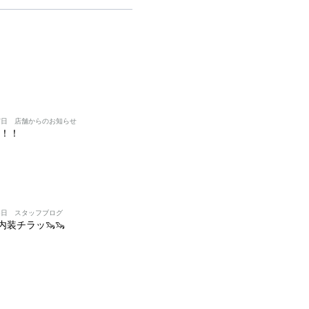
7日
店舗からのお知らせ
り！！
3日
スタッフブログ
内装チラッ🦦🦦