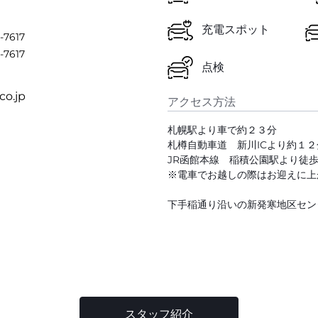
充電スポット
-7617
-7617
点検
co.jp
アクセス方法
札幌駅より車で約２３分
札樽自動車道 新川ICより約１２
JR函館本線 稲積公園駅より徒
※電車でお越しの際はお迎えに上
下手稲通り沿いの新発寒地区セン
スタッフ紹介