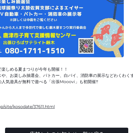
で楽しめる夏まつりが今年も開催！！
スや、お楽しみ抽選会、パトカー、白バイ、消防車の展示などわくわく
気遊具が無料で遊べる「出張Mooovi」も初開催‼️
jp/site/kosodate/37611.html