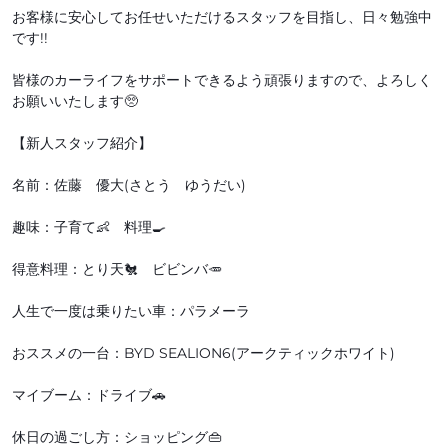
お客様に安心してお任せいただけるスタッフを目指し、日々勉強中
です!!
皆様のカーライフをサポートできるよう頑張りますので、よろしく
お願いいたします🥺
【新人スタッフ紹介】
名前：佐藤 優大(さとう ゆうだい)
趣味：子育て👶 料理🍳
得意料理：とり天🐔 ビビンバ🥕
人生で一度は乗りたい車：パラメーラ
おススメの一台：BYD SEALION6(アークティックホワイト)
マイブーム：ドライブ🚗
休日の過ごし方：ショッピング👜