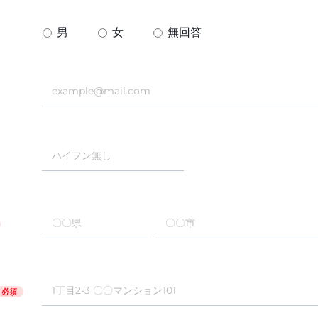
男
女
無回答
必須