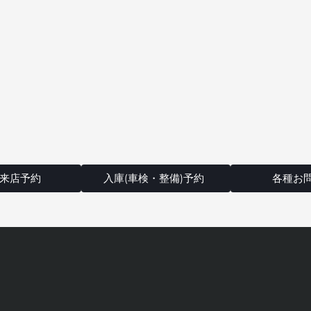
来店予約
入庫(車検・整備)予約
各種お