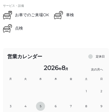
サービス・設備
お車でのご来場OK
車検
点検
営業カレンダー
定休日
2026
8
年
月
次の月へ
月
火
水
木
金
土
日
1
2
3
4
5
6
7
8
9