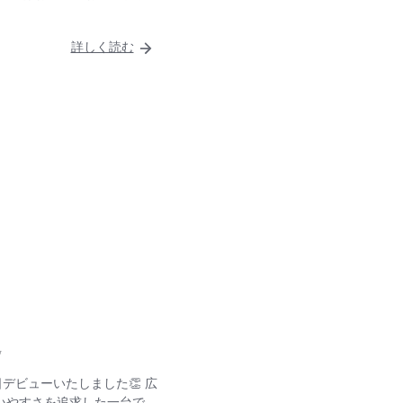
詳しく読む
✨
デビューいたしました👏 広
いやすさを追求した一台で