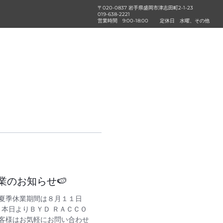
〒020-0837 岩手県盛岡市津志田町2-1-23
019-638-2221
営業時間
9:00-18:00
定休日
水曜、その他
業のお知らせ🍉
 夏季休業期間は８月１１日
た、本日よりＢＹＤ ＲＡＣＣＯ
お客様はお気軽にお問い合わせ