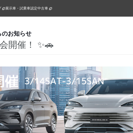
プ
展示車・試乗車
認定中古車
らのお知らせ
乗会開催！ ✨🚗