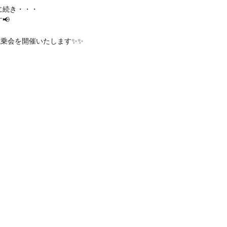
に続き・・・
📢
て試乗会を開催いたします✨✨
）