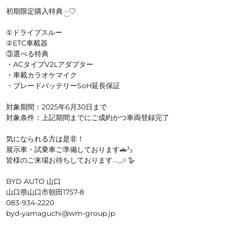
初期限定購入特典‪ ·͜·♡‬
①ドライブスルー
②ETC車載器
③選べる特典
・ACタイプV2Lアダプター
・車載カラオケマイク
・ブレードバッテリーSoH延長保証
対象期間：2025年6月30日まで
対象条件：上記期間までにご成約かつ車両登録完了
気になられる方は是非！
展示車・試乗車ご準備しております🚗³₃
皆様のご来場お待ちしております𓂃𓈒𓏸︎︎︎︎ 🪿
BYD AUTO 山口
山口県山口市朝田1757-8
083-934-2220
byd-yamaguchi@wm-group.jp