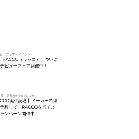
1日
フェア・イベント
V「RACCO（ラッコ）」ついに
！デビューフェア開催中！
8日
店舗からのお知らせ
RACCO誕生記念】メーカー希望
予想して、RACCOを当てよ
キャンペーン開催中！