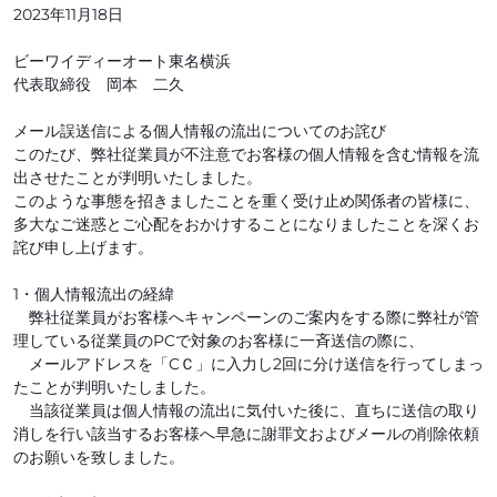
2023年11月18日
ビーワイディーオート東名横浜
代表取締役 岡本 二久
メール誤送信による個人情報の流出についてのお詫び
このたび、弊社従業員が不注意でお客様の個人情報を含む情報を流
出させたことが判明いたしました。
このような事態を招きましたことを重く受け止め関係者の皆様に、
多大なご迷惑とご心配をおかけすることになりましたことを深くお
詫び申し上げます。
1・個人情報流出の経緯
弊社従業員がお客様へキャンペーンのご案内をする際に弊社が管
理している従業員のPCで対象のお客様に一斉送信の際に、
メールアドレスを「CＣ」に入力し2回に分け送信を行ってしまっ
たことが判明いたしました。
当該従業員は個人情報の流出に気付いた後に、直ちに送信の取り
消しを行い該当するお客様へ早急に謝罪文およびメールの削除依頼
のお願いを致しました。