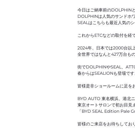
今日はご納車前のDOLPHIN
DOLPHINは人気のサンドホ
SEALはこちらも最近人気の
これからETCなどの取付を経
2024年、日本では2000台
全世界ではなんと427万台も
街でDOLPHINやSEAL、A
春からはSEALIONも登場です
皆様是非ショールームに足を
BYD AUTO 東名横浜、港
東京オートサロンで初お目見
「BYD SEAL Edition P
皆様のご来店をお待ちしてお