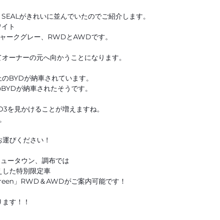
とSEALがきれいに並んでいたのでご紹介します。
ワイト
シャークグレー、RWDとAWDです。
てオーナーの元へ向かうことになります。
以上のBYDが納車されています。
のBYDが納車されたそうです。
TTO3を見かけることが増えますね。
。
お運びください！
北ニュータウン、調布では
えした特別限定車
ale Green」RWD＆AWDがご案内可能です！
ります！！