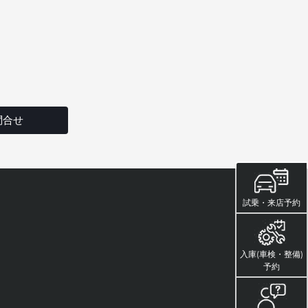
問合せ
試乗・来店予約
入庫(車検・整備)
予約