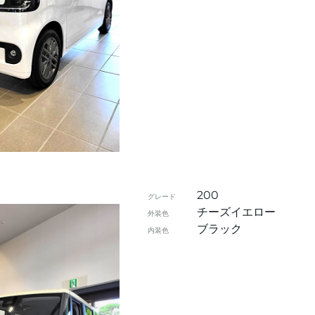
200
グレード
チーズイエロー
外装色
ブラック
内装色