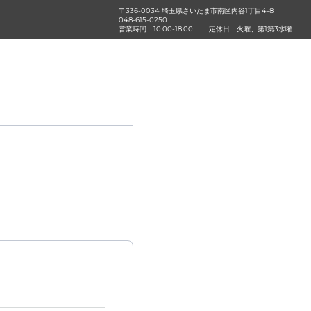
〒336-0034 埼玉県さいたま市南区内谷1丁目4-8
048-615-0250
営業時間
10:00-18:00
定休日
火曜、第1第3水曜