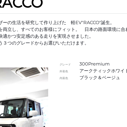
RACCO
ーの生活を研究して作り上げた 軽EV"RACCO"誕生。
を両立し、すべてのお客様にフィット。 日本の路面環境に合
快適かつ安定感のある走りを実現させました。
う３つのグレードからお選びいただけます。
300Premium
グレード
アークティックホワイ
外装色
ブラック＆ベージュ
内装色