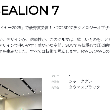
EALION 7
イヤー2025」で優秀賞受賞！・2025RJCテクノロジーオブザ
か。デザインか、信頼性か。このクルマは、欲しいものを、ど
デザインで使いやすく華やかな空間。SUVでも低重心で圧倒的
マを生みだした、すべては技術で両立します。RWDとAWDの
-
グレード
シャークグレー
外装色
タウマスブラック
内装色