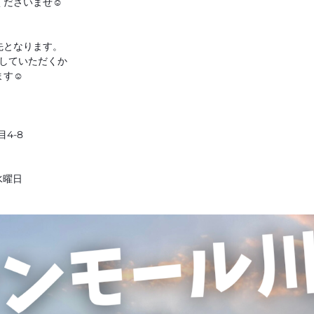
ださいませ☺️
先となります。
していただくか
ます☺
4-8
水曜日