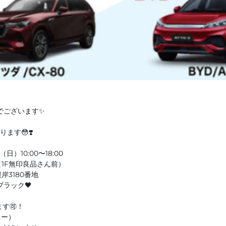
でございます✨
ます😳❣️
）10:00〜18:00
1F無印良品さん前）
3180番地
ブラック🖤
す🉑！
ニー）