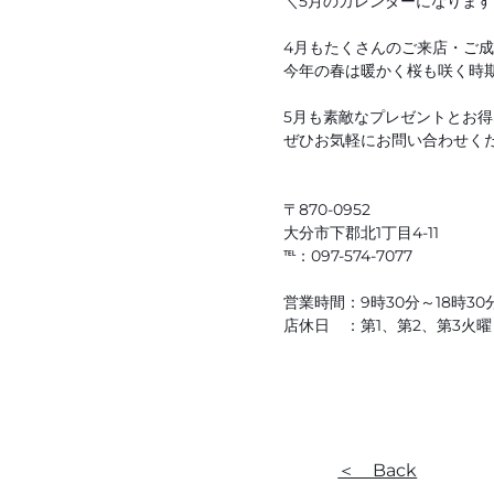
＼5月のカレンダーになります
4月もたくさんのご来店・ご
今年の春は暖かく桜も咲く時期
5月も素敵なプレゼントとお
ぜひお気軽にお問い合わせくだ
〒870-0952
大分市下郡北1丁目4-11
℡：097-574-7077
営業時間：9時30分～18時30
店休日 ：第1、第2、第3火
＜ Back