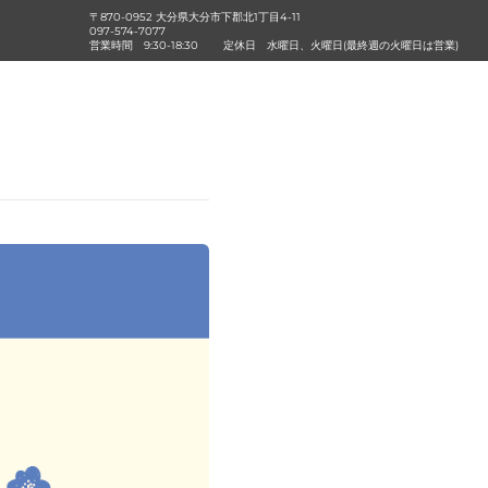
〒870-0952 大分県大分市下郡北1丁目4-11
097-574-7077
営業時間
9:30-18:30
定休日
水曜日、火曜日(最終週の火曜日は営業)