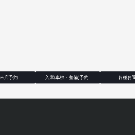
来店予約
入庫(車検・整備)予約
各種お