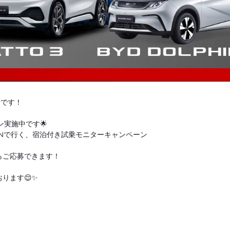
分です！
ン実施中です🌟
LPHINで行く、宿泊付き試乗モニターキャンペーン
らご応募できます！
ります😌✨