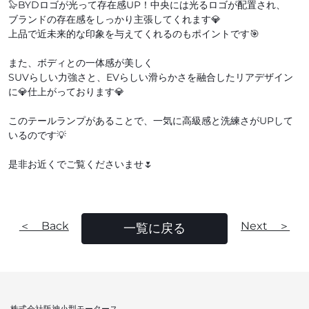
🦭BYDロゴが光って存在感UP！中央には光るロゴが配置され、
ブランドの存在感をしっかり主張してくれます💎
上品で近未来的な印象を与えてくれるのもポイントです🎯
また、ボディとの一体感が美しく
SUVらしい力強さと、EVらしい滑らかさを融合したリアデザイン
に💎仕上がっております💎
このテールランプがあることで、一気に高級感と洗練さがUPして
いるのです💡
是非お近くでご覧くださいませ🌷
＜ Back
Next ＞
一覧に戻る
株式会社阪神小型モータース