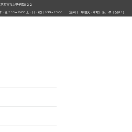
兵庫県西宮市上甲子園5-2-2
8
・金 9:30～19:00 土・日・祝日 9:30～20:00
定休日
毎週火・水曜日(祝・祭日を除く)