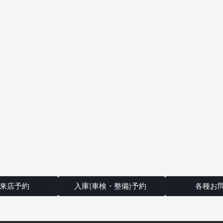
来店予約
入庫(車検・整備)予約
各種お