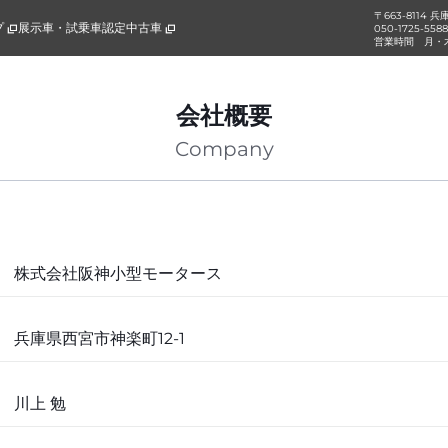
〒663-8114 
プ
展示車・試乗車
認定中古車
050-1725-558
営業時間
月・木
会社概要
Company
株式会社阪神小型モータース
兵庫県西宮市神楽町12-1
川上 勉