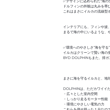
✅デザインに込められた“海の
ドルフィンの外観は丸みを帯
これはまさにイルカの流線型
インテリアにも、フィンや波
まるで海の中にいるような、
✅環境へのやさしさ“海を守る”
イルカはクリーンで賢い海の
BYD DOLPHINもまた
まさに海を守るイルカと、地球
DOLPHINは、ただカワイ
・広々とした室内空間
・しっかり走るモーター性能
・環境にやさしい電気の力
これらを併せ持った１台なので