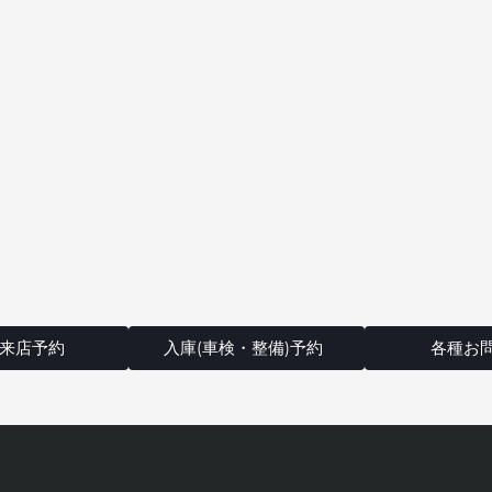
来店予約
入庫(車検・整備)予約
各種お