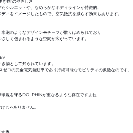
生き物”のやさしさ
びたシルエットや、なめらかなボディラインが特徴的。
ボディをイメージしたもので、空気抵抗を減らす効果もあります。
、水泡のようなデザインモチーフが散りばめられており
やさしく包まれるような空間が広がっています。
EV
生き物として知られています。
、排ガスゼロの完全電気自動車であり持続可能なモビリティの象徴なのです。
環境を守るDOLPHINが重なるような存在ですよね
イだけじゃありません。
す🌟