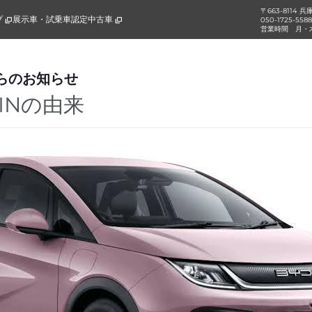
〒663-8114 
プ
展示車・試乗車
認定中古車
050-1725-558
営業時間
月・木
らのお知らせ
HINの由来