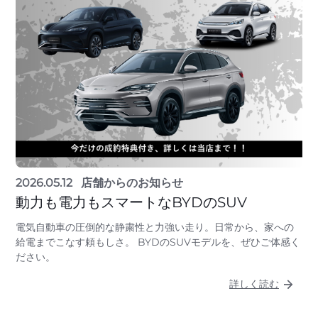
2026.05.12
店舗からのお知らせ
動力も電力もスマートなBYDのSUV
電気自動車の圧倒的な静粛性と力強い走り。日常から、家への
給電までこなす頼もしさ。 BYDのSUVモデルを、ぜひご体感く
ださい。
詳しく読む