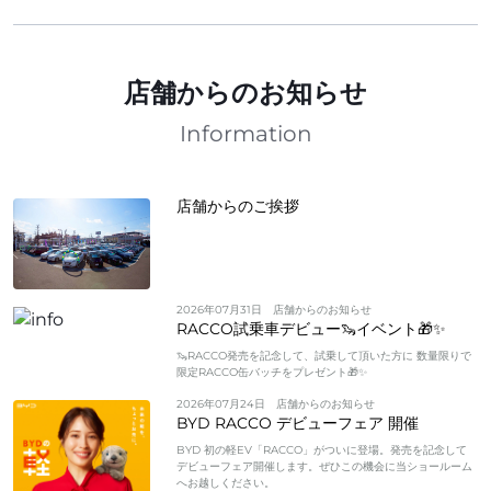
店舗からのお知らせ
Information
店舗からのご挨拶
2026年07月31日
店舗からのお知らせ
RACCO試乗車デビュー🦦イベント🎁✨
🦦RACCO発売を記念して、試乗して頂いた方に 数量限りで
限定RACCO缶バッチをプレゼント🎁✨
2026年07月24日
店舗からのお知らせ
BYD RACCO デビューフェア 開催
BYD 初の軽EV「RACCO」がついに登場。発売を記念して
デビューフェア開催します。ぜひこの機会に当ショールーム
へお越しください。