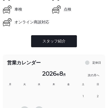
車検
点検
オンライン商談対応
スタッフ紹介
営業カレンダー
定休日
2026
8
年
月
次の月へ
月
火
水
木
金
土
日
1
2