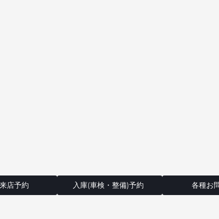
来店予約
入庫(車検・整備)予約
各種お