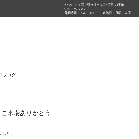
〒921-8011 石川県金沢市入江3丁目60番地
076-225-3357
営業時間
9:30-18:00
定休日
月曜、火曜
フブログ
25】ご来場ありがとう
ました。