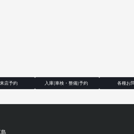
来店予約
入庫(車検・整備)予約
各種お
広島