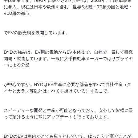
中国企業です。1995年に設立された同社は、2003年、自動車事業
に参入。現在は日本や欧州を含む「世界6大陸・70超の国と地域・
400超の都市」
でEVの販売網を展開しています。
BYDの強みは、EV用の電池からEV本体まで、自社で一貫して研究
開発・製造しています。一般に大手自動車メーカーではサプライヤ
ーによる分業
が中心ですが、BYDはEV生産に必要な部品をすべて自社生産（タ
イヤとガラス等以外はすべて手掛けている）するこで、
スピーディーな開発と生産が可能となっており、安心して皆様に乗
って頂けるように常にアップデートも行っております。
BYDのEVは車内がとても広々としていて、ゆったりと寛ぐことが