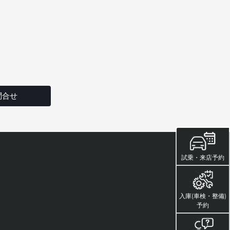
問合せ
試乗・来店予約
入庫(車検・整備)
予約